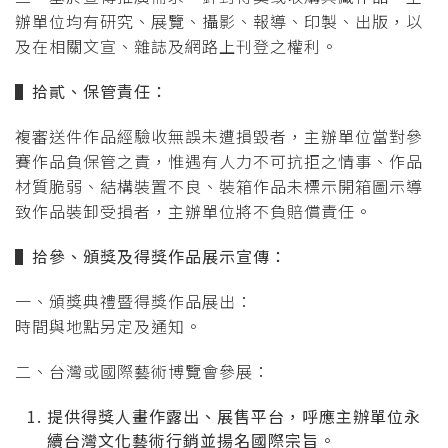
辦單位均有研究、展覽、攝影、報導、印製、出版，以
及在相關文宣、雜誌及網路上刊登之權利。
▌
拾貳、保管責任：
複審送件作品經驗收無誤未遭損毀者，主辦單位當對參
賽作品負保管之責，惟遇有人力不可抗拒之情事、作品
材質脆弱、結構裝置不良、裝箱作品未標示開箱圖示導
致作品裝卸受損者，主辦單位將不負賠償責任。
▌
拾參、頒獎及得獎作品展示宣傳：
一、頒獎典禮暨得獎作品展出：
時間與地點另定及通知。
二、台灣或國際藝術博覽會參展：
提供得獎人畫作露出、展售平台，呼應主辦單位永
續台灣文化藝術行銷並揚名國際宗旨。