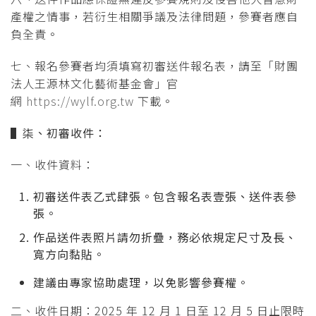
產權之情事，若衍生相關爭議及法律問題，參賽者應自
負全責。
七、報名參賽者均須填寫初審送件報名表，請至「財團
法人王源林文化藝術基金會」官
網
https://wylf.org.tw
下載。
▌
柒、初審收件：
一、收件資料：
初審送件表乙式肆張。包含報名表壹張、送件表參
張。
作品送件表照片請勿折疊，務必依規定尺寸及長、
寬方向黏貼。
建議由專家協助處理，以免影響參賽權。
二、收件日期：2025 年 12 月 1 日至 12 月 5 日止限時