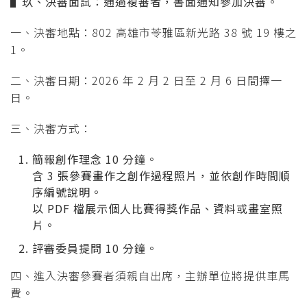
▌
玖、決審面試：通過複審者，書面通知參加決審。
一、決審地點：802 高雄市苓雅區新光路 38 號 19 樓之
1。
二、決審日期：2026 年 2 月 2 日至 2 月 6 日間擇一
日。
三、決審方式：
簡報創作理念 10 分鐘。
含 3 張參賽畫作之創作過程照片，並依創作時間順
序編號說明。
以 PDF 檔展示個人比賽得獎作品、資料或畫室照
片。
評審委員提問 10 分鐘。
四、進入決審參賽者須親自出席，主辦單位將提供車馬
費。