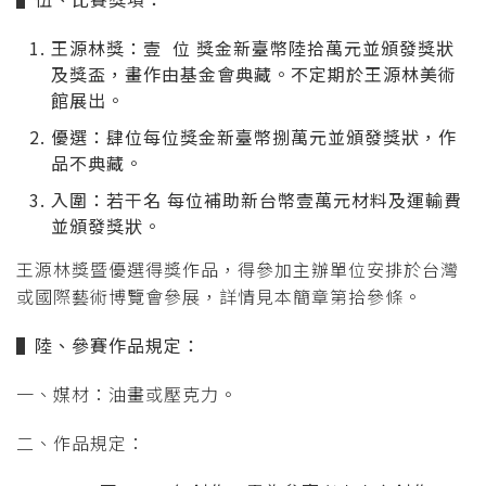
王源林獎：壹 位 獎金新臺幣陸拾萬元並頒發獎狀
及獎盃，畫作由基金會典藏。不定期於王源林美術
館展出。
優選：肆位每位獎金新臺幣捌萬元並頒發獎狀，作
品不典藏。
入圍：若干名 每位補助新台幣壹萬元材料及運輸費
並頒發獎狀。
王源林獎暨優選得獎作品，得參加主辦單位安排於台灣
或國際藝術博覽會參展，詳情見本簡章第拾參條。
▌
陸、參賽作品規定：
一、媒材：油畫或壓克力。
二、作品規定：