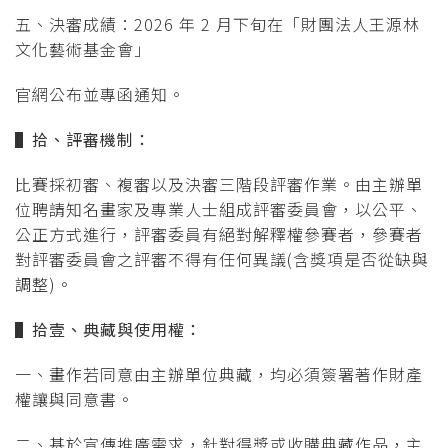
五、決審成績：2026 年 2 月下旬在「財團法人王源林
文化藝術基金會」
官網公布並專函通知。
▌
拾、評審機制：
比賽採初審、複審以及決審三階段評審作業。由主辦單
位聘請知名畫家及專業人士組成評審委員會，以公平、
公正方式進行，評審委員有絕對解釋權參賽者，參賽者
對評審委員會之評審不得有任何異議(含獎項是否從缺與
調整)。
▌拾壹、典藏與使用權：
一、畫作若同意由主辦單位典藏，均必須簽署著作財產
權讓與同意書。
二、基於宣傳推廣需求，針對得獎或收購典藏作品，主