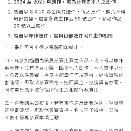
2024 至 2025 年創作，需為參賽者本人之創作。
初審以 8 X 10 彩色照片送件，每人三件，照片不得
局部拍攝。包含參賽主作品 50 號乙件、參考作品
20 號以上貳件。
複審以原作送件，需與初審送件照片畫作相同。
三、畫作照片不得以電腦列印輸出。
四、凡參加過國內美展競賽比賽之作品，均不得以原作
再參賽，如有拷貝抄襲、臨摹他人創作、本人畫作以他
人名義送件參賽、違反本簡章任何規定者，經檢舉暨評
審確認，即取消參賽資格、追回獎金，已獲獎者亦同。
同時需負擔不法行徑所衍生之相關行政費用。
五、得獎結果公布後，若有畫作違反比賽規則，經檢舉
暨評審確認，即取消參賽資格，名次不予遞補，同時，
今後不得再參賽本項活動。
六、送件作品應保證無違反參賽規則及侵害他人智慧財