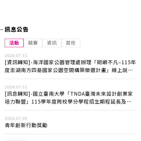
訊息公告
活動
競賽
資訊
其他
2026.07.31
[資訊轉知]-海洋國家公園管理處辦理「砌嶼不凡–115年
度澎湖南方四島國家公園空間構築徵選計畫」線上說明
會活動
2026.07.31
[訊息轉知]-國立臺南大學「TNDA臺灣未來設計創業家
培力聯盟」115學年度跨校學分學程招生期程延長及招
生事宜。
2026.07.03
青年創新行動獎勵