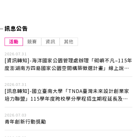
訊息公告
活動
競賽
資訊
其他
2026.07.31
[資訊轉知]-海洋國家公園管理處辦理「砌嶼不凡–115年
度澎湖南方四島國家公園空間構築徵選計畫」線上說明
會活動
2026.07.31
[訊息轉知]-國立臺南大學「TNDA臺灣未來設計創業家
培力聯盟」115學年度跨校學分學程招生期程延長及招
生事宜。
2026.07.03
青年創新行動獎勵