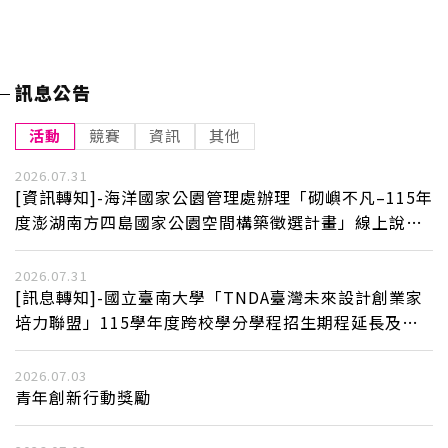
訊息公告
活動
競賽
資訊
其他
2026.07.31
[資訊轉知]-海洋國家公園管理處辦理「砌嶼不凡–115年
度澎湖南方四島國家公園空間構築徵選計畫」線上說明
會活動
2026.07.31
[訊息轉知]-國立臺南大學「TNDA臺灣未來設計創業家
培力聯盟」115學年度跨校學分學程招生期程延長及招
生事宜。
2026.07.03
青年創新行動獎勵